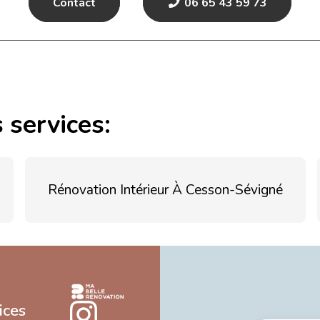
Contact
06 65 43 59 73
 services:
Rénovation Intérieur À Cesson-Sévigné
ices